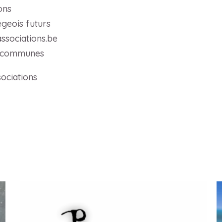
ons
égeois futurs
associations.be
et communes
ociations