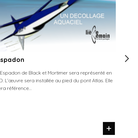
Espadon
Conc
’Espadon de Black et Mortimer sera représenté en
Ce con
D. L’œuvre sera installée au pied du pont Atlas. Elle
deuxiè
era référence...
Hautes 