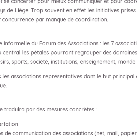
r et se concerter pour mieux communiquer et pour coord
 de Liège. Trop souvent en effet les initiatives prises 
ont concurrence par manque de coordination.
 informelle du Forum des Associations : les 7 associati
 central les pétales pourront regrouper des domaines d
irs, sports, société, institutions, enseignement, monde c
 les associations représentatives dont le but princip
ue.
e traduira par des mesures concrètes :
ertation
 de communication des associations (net, mail, papier